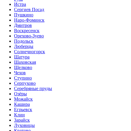
Истра
Сергиев Посад
Пушкино
Наро-Фоминск
Дмитров
Воскресенск
Орехово-Зуево
Подольск
Люберцы
Солнечногорск
Шатура
Шаховская
Щелково
Чехов
Ступино
Серпухово
Серебряные пруды
Озёры
Можайск
Кашира
Егрьевск
Клин
Зарайск
Луховицы
Кратово