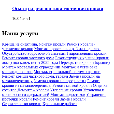
Осмотр и диагностика состояния кровли
16.04.2021
Наши услуги
Крыша из ондулина, монтаж кровли
Ремонт кровли -
утепление крыши
Монтаж кровельный работа под ключ
Обустройство водосточной системы
Гидроизоляция кровли
Ремонт кровли частного дома
Реконструкция крыши (кровли
дома) под ключ, цены 2025 года
Перекрытие кровли (крыши)
Монтаж кровельных ограждений
Монтаж и установка
мансардных окон
Монтаж стропильной системы крыши
Ремонт крыши частного дома, гаража
Замена кровли на
металлочерепицу
Замена кровли на профнастил
Ремонт
крыши из металлочерепицы
Ремонт мягкой кровли
Отделка
софитов
Демонтаж кровли
Утепление кровли
Установка и
монтаж снегозадержателей
Монтаж водостоков
Устранение
протечки кровли
Ремонт кровли
Замена кровли
Строительство кровли
Кровельные работы
Кровельщики Подольск