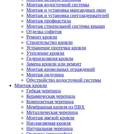
Монтаж водосточной системы
Монтаж и установка мансардных окон
Монтаж и установка снегозадержателей
Монтаж профнастила
Монтаж стропильной системы крыши
Отделка софитов
Ремонт кровли
Строительство кровли
Устранение протечки кровли
Утепление кровли
Гидроизоляция кровли
Замена кровли или ремонт
Монтаж кровельных ограждений
Монтаж ондулина
Обустройство водосточной системы
Монтаж кровли
Гибкая черепица
Керамическая черепица
Композитная черепица
Мембранная кровля из ПВХ
Металлическая черепица
Монтаж мягкой кровли
Наплавляемая кровля
Натуральная черепица
Ондулин (еврошифер)