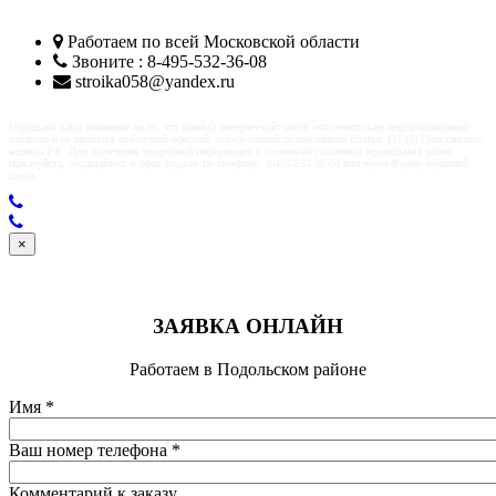
Работаем по всей
Московской области
Звоните : 8-495-532-36-08
stroika058@yandex.ru
Обращаем ваше внимание на то, что данный интернет-сайт носит исключительно информационный
характер и не является публичной офертой, определяемой положениями Статьи 437 (2) Гражданского
кодекса РФ. Для получения подробной информации о стоимости указанных кровельных работ,
пожалуйста, обращайтесь в офис продаж по телефону: 8-495-532-36-08 или через Форму обратной
связи.
×
ЗАЯВКА ОНЛАЙН
Работаем в Подольском районе
Имя
*
Ваш номер телефона
*
Комментарий к заказу