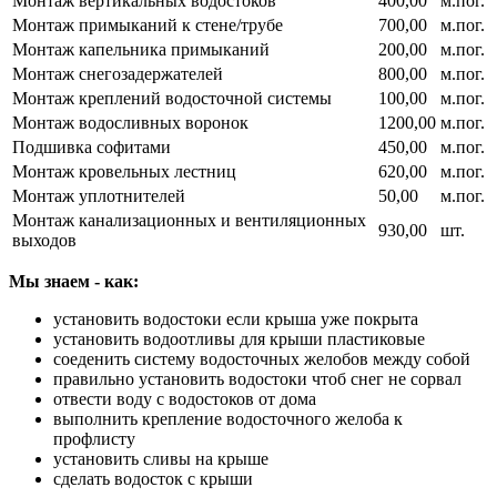
Монтаж вертикальных водостоков
400,00
м.пог.
Монтаж примыканий к стене/трубе
700,00
м.пог.
Монтаж капельника примыканий
200,00
м.пог.
Монтаж снегозадержателей
800,00
м.пог.
Монтаж креплений водосточной системы
100,00
м.пог.
Монтаж водосливных воронок
1200,00
м.пог.
Подшивка софитами
450,00
м.пог.
Монтаж кровельных лестниц
620,00
м.пог.
Монтаж уплотнителей
50,00
м.пог.
Монтаж канализационных и вентиляционных
930,00
шт.
выходов
Мы знаем - как:
установить водостоки если крыша уже покрыта
установить водоотливы для крыши пластиковые
соеденить систему водосточных желобов между собой
правильно установить водостоки чтоб снег не сорвал
отвести воду с водостоков от дома
выполнить крепление водосточного желоба к
профлисту
установить сливы на крыше
сделать водосток с крыши