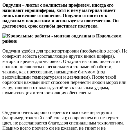
Ондулин – листы с волнистым профилем, иногда его
называют еврошифером, хотя к нему материал имеет
лишь косвенное отношение. Ондулин относится к
надежным покрытиям и используется повсеместно. Он
долговечен, срок службы достигает полувека.
Ондулин удобен для транспортировки (необычайно легок). Не
содержит асбеста (составляющее других видов шифера),
который вреден для человека. Ондулин изготавливается из
волокон целлюлозы с несколькими этапами обработки,
такими, как прессование, насыщение битумом (под
высочайшими температурами и давлением). После такой
обработки каждый лист способен перенести любой мороз или
жару, защищен от влаги, устойчив к сильным ударам;
шумоизоляция и теплоизоляция обеспечены.
Ондулин очень хорошо переносит высокие перегрузки
(например, толстый слой снега); со временем он не теряет
цвет, не расслаивается благодаря специальным технологиям.
Помимо всего прочего он не ржавеет, не гниет и не