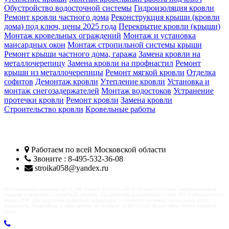
Обустройство водосточной системы
Гидроизоляция кровли
Ремонт кровли частного дома
Реконструкция крыши (кровли
дома) под ключ, цены 2025 года
Перекрытие кровли (крыши)
Монтаж кровельных ограждений
Монтаж и установка
мансардных окон
Монтаж стропильной системы крыши
Ремонт крыши частного дома, гаража
Замена кровли на
металлочерепицу
Замена кровли на профнастил
Ремонт
крыши из металлочерепицы
Ремонт мягкой кровли
Отделка
софитов
Демонтаж кровли
Утепление кровли
Установка и
монтаж снегозадержателей
Монтаж водостоков
Устранение
протечки кровли
Ремонт кровли
Замена кровли
Строительство кровли
Кровельные работы
Кровельщики Подольск
Работаем по всей
Московской области
Звоните : 8-495-532-36-08
stroika058@yandex.ru
Обращаем ваше внимание на то, что данный интернет-сайт носит исключительно информационный
характер и не является публичной офертой, определяемой положениями Статьи 437 (2) Гражданского
кодекса РФ. Для получения подробной информации о стоимости указанных кровельных работ,
пожалуйста, обращайтесь в офис продаж по телефону: 8-495-532-36-08 или через Форму обратной
связи.