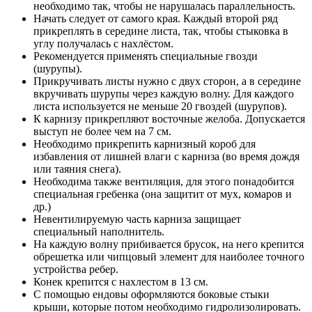
необходимо так, чтобы не нарушалась параллельность.
Начать следует от самого края. Каждый второй ряд
прикреплять в середине листа, так, чтобы стыковка в
углу получалась с нахлёстом.
Рекомендуется применять специальные гвозди
(шурупы).
Прикручивать листы нужно с двух сторон, а в середине
вкручивать шурупы через каждую волну. Для каждого
листа используется не меньше 20 гвоздей (шурупов).
К карнизу прикрепляют восточные желоба. Допускается
выступ не более чем на 7 см.
Необходимо прикрепить карнизный короб для
избавления от лишней влаги с карниза (во время дождя
или таяния снега).
Необходима также вентиляция, для этого понадобится
специальная гребенка (она защитит от мух, комаров и
др.)
Невентилируемую часть карниза защищает
специальный наполнитель.
На каждую волну прибивается брусок, на него крепится
обрешетка или чипцовый элемент для наиболее точного
устройства ребер.
Конек крепится с нахлестом в 13 см.
С помощью ендовы оформляются боковые стыки
крыши, которые потом необходимо гидролизолировать.