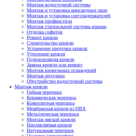
Монтаж водосточной системы
Монтаж и установка мансардных окон
Монтаж и установка снегозадержателей
Монтаж профнастила
Монтаж стропильной системы крыши
Отделка софитов
Ремонт кровли
Строительство кровли
Устранение протечки кровли
Утепление кровли
Гидроизоляция кровли
Замена кровли или ремонт
Монтаж кровельных ограждений
Монтаж ондулина
Обустройство водосточной системы
Монтаж кровли
Гибкая черепица
Керамическая черепица
Композитная черепица
Мембранная кровля из ПВХ
Металлическая черепица
Монтаж мягкой кровли
Наплавляемая кровля
Натуральная черепица
Ондулин (еврошифер)